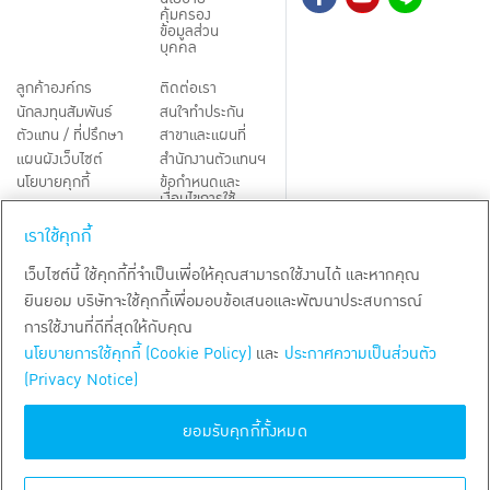
คุ้มครอง
ข้อมูลส่วน
บุคคล
ลูกค้าองค์กร
ติดต่อเรา
นักลงทุนสัมพันธ์
สนใจทำประกัน
ตัวแทน / ที่ปรึกษา
สาขาและแผนที่
แผนผังเว็บไซต์
สำนักงานตัวแทนฯ
นโยบายคุกกี้
ข้อกำหนดและ
เงื่อนไขการใช้
Third-Party Notices
บริการ
เราใช้คุกกี้
TH
EN
เว็บไซต์นี้ ใช้คุกกี้ที่จำเป็นเพื่อให้คุณสามารถใช้งานได้ และหากคุณ
ยินยอม บริษัทจะใช้คุกกี้เพื่อมอบข้อเสนอและพัฒนาประสบการณ์
สงวนลิขสิทธิ์ พ.ศ.
2569
บริษัท กรุงเทพประกันชีวิต จำกัด (มหาชน)
การใช้งานที่ดีที่สุดให้กับคุณ
นโยบายการใช้คุกกี้ (Cookie Policy)
และ
ประกาศความเป็นส่วนตัว
(Privacy Notice)
ยอมรับคุกกี้ทั้งหมด