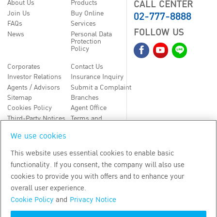
CALL CENTER
About Us
Products
02-777-8888
Join Us
Buy Online
FAQs
Services
FOLLOW US
News
Personal Data
Protection
Policy
Corporates
Contact Us
Investor Relations
Insurance Inquiry
Agents / Advisors
Submit a Complaint
Sitemap
Branches
Cookies Policy
Agent Office
Third-Party Notices
Terms and
Conditions
We use cookies
TH
EN
This website uses essential cookies to enable basic
functionality. If you consent, the company will also use
Copyright
2026
by Bangkok Life Assurance PLC
cookies to provide you with offers and to enhance your
overall user experience.
Cookie Policy
and
Privacy Notice