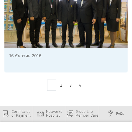
16 ธันวาคม 2016
1
2
3
4
Certificates
Networks
Group Life
FAQs
of Payment
Hospital
Member Care