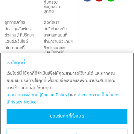
คุ้มครอง
ข้อมูลส่วน
บุคคล
ลูกค้าองค์กร
ติดต่อเรา
นักลงทุนสัมพันธ์
สนใจทำประกัน
ตัวแทน / ที่ปรึกษา
สาขาและแผนที่
แผนผังเว็บไซต์
สำนักงานตัวแทนฯ
นโยบายคุกกี้
ข้อกำหนดและ
เงื่อนไขการใช้
Third-Party Notices
บริการ
เราใช้คุกกี้
TH
EN
เว็บไซต์นี้ ใช้คุกกี้ที่จำเป็นเพื่อให้คุณสามารถใช้งานได้ และหากคุณ
ยินยอม บริษัทจะใช้คุกกี้เพื่อมอบข้อเสนอและพัฒนาประสบการณ์
สงวนลิขสิทธิ์ พ.ศ.
2569
บริษัท กรุงเทพประกันชีวิต จำกัด (มหาชน)
การใช้งานที่ดีที่สุดให้กับคุณ
นโยบายการใช้คุกกี้ (Cookie Policy)
และ
ประกาศความเป็นส่วนตัว
(Privacy Notice)
ยอมรับคุกกี้ทั้งหมด