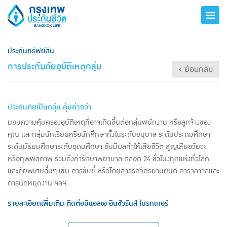
ประกันทรัพย์สิน
การประกันภัยอุบัติเหตุกลุ่ม
‹ ย้อนกลับ
ประกันภัยเป็นกลุ่ม คุ้มค่ากว่า
มอบความคุ้มครองอุบัติเหตุที่อาจเกิดขึ้นต่อกลุ่มพนักงาน หรือลูกจ้างของ
คุณ และกลุ่มนักเรียนหรือนักศึกษาทั้งในระดับอนุบาล ระดับประถมศึกษา
ระดับมัธยมศึกษาระดับอุดมศึกษา อันมีผลทำให้เสียชีวิต สูญเสียอวัยวะ
หรือทุพพลภาพ รวมถึงค่ารักษาพยาบาล ตลอด 24 ชั่วโมงทุกแห่งทั่วโลก
และภัยพิเศษอื่นๆ เช่น การขับขี่ หรือโดยสารรถจักรยานยนต์ การจลาจลและ
การนัดหยุดงาน ฯลฯ
รายละเอียดเพิ่มเติม ติดต่อบีแอลเอ อินชัวรันส์ โบรกเกอร์