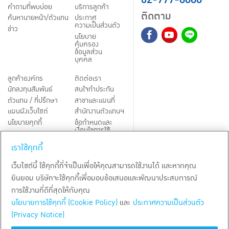
คำถามที่พบบ่อย
บริการลูกค้า
ติดตาม
ค้นหานายหน้า/ตัวแทน
ประกาศ
ความเป็นส่วนตัว
ข่าว
นโยบาย
คุ้มครอง
ข้อมูลส่วน
บุคคล
ลูกค้าองค์กร
ติดต่อเรา
นักลงทุนสัมพันธ์
สนใจทำประกัน
ตัวแทน / ที่ปรึกษา
สาขาและแผนที่
แผนผังเว็บไซต์
สำนักงานตัวแทนฯ
นโยบายคุกกี้
ข้อกำหนดและ
เงื่อนไขการใช้
Third-Party Notices
บริการ
เราใช้คุกกี้
TH
EN
เว็บไซต์นี้ ใช้คุกกี้ที่จำเป็นเพื่อให้คุณสามารถใช้งานได้ และหากคุณ
ยินยอม บริษัทจะใช้คุกกี้เพื่อมอบข้อเสนอและพัฒนาประสบการณ์
สงวนลิขสิทธิ์ พ.ศ.
2569
บริษัท กรุงเทพประกันชีวิต จำกัด (มหาชน)
การใช้งานที่ดีที่สุดให้กับคุณ
นโยบายการใช้คุกกี้ (Cookie Policy)
และ
ประกาศความเป็นส่วนตัว
(Privacy Notice)