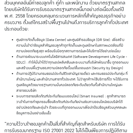
ส่วนบุคคลอันมีค่าของลูกค้า คู่ค้า และพนักงาน ด้วยมาตรฐานสากล
โดยบริษัทได้รับการรับรองมาตรฐานสากลนี้มาอย่างต่อเนื่องตั้งแต่ปี
พ.ศ. 2558 โดยครอบคลุมกระบวนการหลักที่สำคัญของธุรกิจอย่าง
ครบวงจร ตั้งแต่โครงสร้างพื้นฐานไปจนถึงการบริการลูกค้าทั่วประเทศ
ประกอบด้วย:
ศูนย์การจัดเก็บข้อมูล (Data Center) และศูนย์สำรองข้อมูล (DR Site): เพื่อสร้าง
ความมั่นใจว่าข้อมูลสำคัญของลูกค้าถูกจัดเก็บและดูแลรักษาในสภาพแวดล้อมที่มี
ความปลอดภัยสูงสุด พร้อมรับมือทุกสถานการณ์และให้บริการได้อย่างต่อเนื่อง
ด้านการพัฒนาระบบเทคโนโลยีสารสนเทศ (Software Development Life Cycle -
SDLC) : ทำให้มั่นใจได้ว่าทุกแอปพลิเคชันและระบบงานที่บริษัทพัฒนาขึ้น ถูกออกแบบ
และสร้างบนพื้นฐานของความปลอดภัยตั้งแต่ขั้นตอนแรก (Security by Design)
ด้านการปฏิบัติงานกรมธรรม์ประกันชีวิตสามัญรายเดี่ยว และกรมธรรม์ประกันกลุ่ม ที่
สำนักงานใหญ่ และสำนักงานสาขาทั่วประเทศ: ไม่ว่าลูกค้าจะใช้บริการที่ใด จะได้รับการ
ดูแลข้อมูลด้วยมาตรฐานความมั่นคงปลอดภัยระดับเดียวกันทั้งสำนักงานใหญ่และ
สาขาของบริษัท
ระบบการขายผลิตภัณฑ์ประกันภัยแบบออนไลน์ (Smart Insured) : ลูกค้าสามารถ
วางใจในการทำธุรกรรมซื้อผลิตภัณฑ์ประกันภัยผ่านช่องทางออนไลน์ของบริษัทได้
อย่างปลอดภัยและอุ่นใจ ด้วยระบบที่ถูกออกแบบมาเพื่อปกป้องข้อมูลส่วนบุคคลและ
ข้อมูลการเงินอย่างเข้มแข็ง
"ความไว้วางใจของลูกค้าเป็นสิ่งที่สำคัญที่สุดสำหรับบริษัท การได้รับ
การรับรองมาตรฐาน ISO 27001:2022 ไม่ได้เป็นเพียงการปฏิบัติตาม