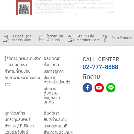
หนังสือรับรอง
โรงพยาบาล
Group Life
คำถามที่พบบ่อย
การชำระเบี้ยฯ
พันธมิตร
Member Care
CALL CENTER
รู้จักกรุงเทพประกันชีวิต
ผลิตภัณฑ์
02-777-8888
ร่วมงานกับเรา
ชื้อประกัน
คำถามที่พบบ่อย
บริการลูกค้า
ติดตาม
ค้นหานายหน้า/ตัวแทน
ประกาศ
ความเป็นส่วนตัว
ข่าว
นโยบาย
คุ้มครอง
ข้อมูลส่วน
บุคคล
ลูกค้าองค์กร
ติดต่อเรา
นักลงทุนสัมพันธ์
สนใจทำประกัน
ตัวแทน / ที่ปรึกษา
สาขาและแผนที่
แผนผังเว็บไซต์
สำนักงานตัวแทนฯ