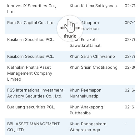
InnovestX Securities Co.,
Khun Kittima Sattayapan
02-793
Ltd.
Rom Sai Capital Co., Ltd.
Khun Athaporn
097-13
Matitanaviroon
Kasikorn Securities PCL.
Khun Korakot
02-796
Sawetkruttamat
Kasikorn Securities PCL.
Khun Saran Chinwanno
02-796
Kiatnakin Phatra Asset
Khun Srisin Chotikapong
02-305
Management Company
Limited
FSS International Investment
Khun Peemapon
02-646
Advisory Securities Co., Ltd.
Nunthakunatip
Bualuang securities PCL.
Khun Anakepong
02-618
Putthapibal
BBL ASSET MANAGEMENT
Khun Phongsakorn
-
CO., LTD.
Wongraksa-nga