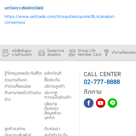
บทวิเคราะห์หลักทรัพย์
https://www.settrade.com/th/equities/quote/BLA/analyst-
consensus
หนังสือรับรอง
โรงพยาบาล
Group Life
คำถามที่พบบ่อย
การชำระเบี้ยฯ
พันธมิตร
Member Care
CALL CENTER
รู้จักกรุงเทพประกันชีวิต
ผลิตภัณฑ์
02-777-8888
ร่วมงานกับเรา
ชื้อประกัน
คำถามที่พบบ่อย
บริการลูกค้า
ติดตาม
ค้นหานายหน้า/ตัวแทน
ประกาศ
ความเป็นส่วนตัว
ข่าว
นโยบาย
คุ้มครอง
ข้อมูลส่วน
บุคคล
ลูกค้าองค์กร
ติดต่อเรา
นักลงทุนสัมพันธ์
สนใจทำประกัน