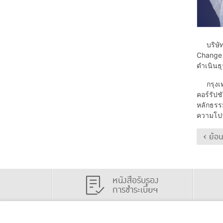
บริษัท 
Change 
ดำเนินธุ
กรุงเทพป
คอร์รัปช
หลักธรรม
ความโปร
‹ ย้อ
หนังสือรับรอง
การชำระเบี้ยฯ