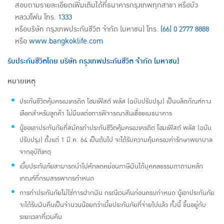
สอบถามรายละเอียดเพิ่มเติมได้ที่ธนาคารกรุงเทพทุกสาขา หรือบัว
หลวงโฟน โทร.
1333
หรือบริษัท กรุงเทพประกันชีวิต จำกัด (มหาชน) โทร.
(66) 0 2777 8888
หรือ
www.bangkoklife.com
รับประกันชีวิตโดย บริษัท กรุงเทพประกันชีวิต จำกัด (มหาชน)
หมายเหตุ
ประกันชีวิตคุ้มครองเครดิต โฮมเฟิสต์ พลัส (ฉบับปรับปรุง) เป็นผลิตภัณฑ์ทาง
เลือกสำหรับลูกค้า ไม่มีผลต่อการพิจารณาสินเชื่อของธนาคาร
ผู้ขอเอาประกันภัยที่สมัครทำประกันชีวิตคุ้มครองเครดิต โฮมเฟิสต์ พลัส (ฉบับ
ปรับปรุง) ตั้งแต่ 1 มี.ค. 64 เป็นต้นไป จะได้รับความคุ้มครองค่ารักษาพยาบาล
จากอุบัติเหตุ
เบี้ยประกันภัยสามารถนำไปหักลดหย่อนภาษีเงินได้บุคคลธรรมดาตามหลัก
เกณฑ์ที่กรมสรรพากรกำหนด
การทำประกันภัยไม่ใช่การฝากเงิน กรณีเวนคืนก่อนครบกำหนด ผู้เอาประกันภัย
จะได้รับเงินคืนเป็นจำนวนน้อยกว่าเบี้ยประกันภัยที่จ่ายไปแล้ว ทั้งนี้ ขึ้นอยู่กับ
ระยะเวลาที่เวนคืน