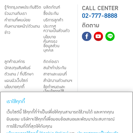
CALL CENTER
รู้จักกรุงเทพประกันชีวิต
ผลิตภัณฑ์
02-777-8888
ร่วมงานกับเรา
ชื้อประกัน
คำถามที่พบบ่อย
บริการลูกค้า
ติดตาม
ค้นหานายหน้า/ตัวแทน
ประกาศ
ความเป็นส่วนตัว
ข่าว
นโยบาย
คุ้มครอง
ข้อมูลส่วน
บุคคล
ลูกค้าองค์กร
ติดต่อเรา
นักลงทุนสัมพันธ์
สนใจทำประกัน
ตัวแทน / ที่ปรึกษา
สาขาและแผนที่
แผนผังเว็บไซต์
สำนักงานตัวแทนฯ
นโยบายคุกกี้
ข้อกำหนดและ
เงื่อนไขการใช้
Third-Party Notices
บริการ
เราใช้คุกกี้
TH
EN
เว็บไซต์นี้ ใช้คุกกี้ที่จำเป็นเพื่อให้คุณสามารถใช้งานได้ และหากคุณ
ยินยอม บริษัทจะใช้คุกกี้เพื่อมอบข้อเสนอและพัฒนาประสบการณ์
สงวนลิขสิทธิ์ พ.ศ.
2569
บริษัท กรุงเทพประกันชีวิต จำกัด (มหาชน)
การใช้งานที่ดีที่สุดให้กับคุณ