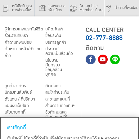
หนังสือรับรอง
โรงพยาบาล
Group Life
คำถามที่พบบ่อย
การชำระเบี้ยฯ
พันธมิตร
Member Care
CALL CENTER
รู้จักกรุงเทพประกันชีวิต
ผลิตภัณฑ์
02-777-8888
ร่วมงานกับเรา
ชื้อประกัน
คำถามที่พบบ่อย
บริการลูกค้า
ติดตาม
ค้นหานายหน้า/ตัวแทน
ประกาศ
ความเป็นส่วนตัว
ข่าว
นโยบาย
คุ้มครอง
ข้อมูลส่วน
บุคคล
ลูกค้าองค์กร
ติดต่อเรา
นักลงทุนสัมพันธ์
สนใจทำประกัน
ตัวแทน / ที่ปรึกษา
สาขาและแผนที่
แผนผังเว็บไซต์
สำนักงานตัวแทนฯ
นโยบายคุกกี้
ข้อกำหนดและ
เงื่อนไขการใช้
Third-Party Notices
บริการ
เราใช้คุกกี้
TH
EN
เว็บไซต์นี้ ใช้คุกกี้ที่จำเป็นเพื่อให้คุณสามารถใช้งานได้ และหากคุณ