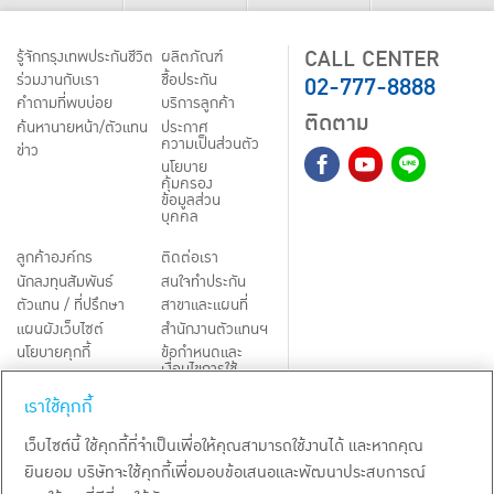
CALL CENTER
รู้จักกรุงเทพประกันชีวิต
ผลิตภัณฑ์
02-777-8888
ร่วมงานกับเรา
ชื้อประกัน
คำถามที่พบบ่อย
บริการลูกค้า
ติดตาม
ค้นหานายหน้า/ตัวแทน
ประกาศ
ความเป็นส่วนตัว
ข่าว
นโยบาย
คุ้มครอง
ข้อมูลส่วน
บุคคล
ลูกค้าองค์กร
ติดต่อเรา
นักลงทุนสัมพันธ์
สนใจทำประกัน
ตัวแทน / ที่ปรึกษา
สาขาและแผนที่
แผนผังเว็บไซต์
สำนักงานตัวแทนฯ
นโยบายคุกกี้
ข้อกำหนดและ
เงื่อนไขการใช้
Third-Party Notices
บริการ
เราใช้คุกกี้
TH
EN
เว็บไซต์นี้ ใช้คุกกี้ที่จำเป็นเพื่อให้คุณสามารถใช้งานได้ และหากคุณ
ยินยอม บริษัทจะใช้คุกกี้เพื่อมอบข้อเสนอและพัฒนาประสบการณ์
สงวนลิขสิทธิ์ พ.ศ.
2569
บริษัท กรุงเทพประกันชีวิต จำกัด (มหาชน)