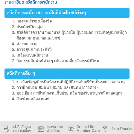
รายละเอียด สวัสดิการพนักงาน
สวัสดิการพนักงาน และสิทธิประโยชน์ต่างๆ
กองทุนสำรองเลี้ยงชีพ
ประกันชีวิตกลุ่ม
สวัสดิการค่ารักษาพยาบาล ผู้ป่วยใน ผู้ป่วยนอก (รวมถึงคู่สมรสที่ถูก
ต้องตามกฎหมายและบุตร)
ห้องพยาบาล
ตรวจสุขภาพประจำปี
เครื่องแบบพนักงาน
กิจกรรมสัมพันธ์ต่าง ๆ เช่น งานเลี้ยงสังสรรค์ปีใหม่
สวัสดิการอื่น ๆ
รางวัลเชิดชูเกียรติพนักงานที่ปฏิบัติงานกับบริษัทเป็นระยะเวลานาน
การฝึกอบรม สัมมนา ชมรม และสันทนาการต่าง ๆ
ของเยี่ยม กรณีพนักงานเจ็บป่วย หรือ ของรับขวัญกรณีคลอดบุตร
เงินช่วยเหลืองานศพ
หนังสือรับรอง
โรงพยาบาล
Group Life
คำถามที่พบบ่อย
การชำระเบี้ยฯ
พันธมิตร
Member Care