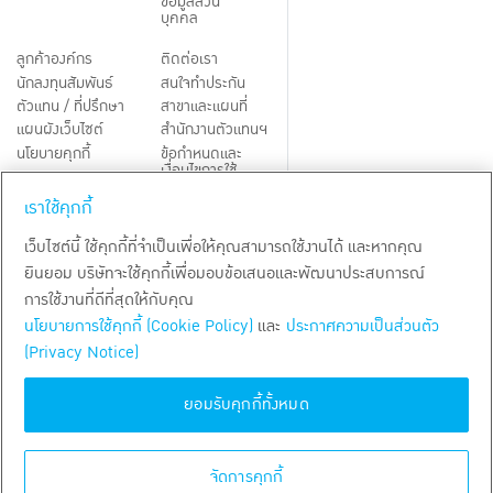
ข้อมูลส่วน
บุคคล
ลูกค้าองค์กร
ติดต่อเรา
นักลงทุนสัมพันธ์
สนใจทำประกัน
ตัวแทน / ที่ปรึกษา
สาขาและแผนที่
แผนผังเว็บไซต์
สำนักงานตัวแทนฯ
นโยบายคุกกี้
ข้อกำหนดและ
เงื่อนไขการใช้
Third-Party Notices
บริการ
เราใช้คุกกี้
TH
EN
เว็บไซต์นี้ ใช้คุกกี้ที่จำเป็นเพื่อให้คุณสามารถใช้งานได้ และหากคุณ
ยินยอม บริษัทจะใช้คุกกี้เพื่อมอบข้อเสนอและพัฒนาประสบการณ์
สงวนลิขสิทธิ์ พ.ศ.
2569
บริษัท กรุงเทพประกันชีวิต จำกัด (มหาชน)
การใช้งานที่ดีที่สุดให้กับคุณ
นโยบายการใช้คุกกี้ (Cookie Policy)
และ
ประกาศความเป็นส่วนตัว
(Privacy Notice)
ยอมรับคุกกี้ทั้งหมด
จัดการคุกกี้