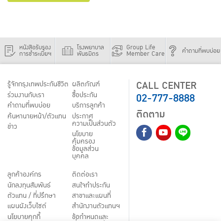
หนังสือรับรอง
โรงพยาบาล
Group Life
คำถามที่พบบ่อย
การชำระเบี้ยฯ
พันธมิตร
Member Care
CALL CENTER
รู้จักกรุงเทพประกันชีวิต
ผลิตภัณฑ์
02-777-8888
ร่วมงานกับเรา
ชื้อประกัน
คำถามที่พบบ่อย
บริการลูกค้า
ติดตาม
ค้นหานายหน้า/ตัวแทน
ประกาศ
ความเป็นส่วนตัว
ข่าว
นโยบาย
คุ้มครอง
ข้อมูลส่วน
บุคคล
ลูกค้าองค์กร
ติดต่อเรา
นักลงทุนสัมพันธ์
สนใจทำประกัน
ตัวแทน / ที่ปรึกษา
สาขาและแผนที่
แผนผังเว็บไซต์
สำนักงานตัวแทนฯ
นโยบายคุกกี้
ข้อกำหนดและ