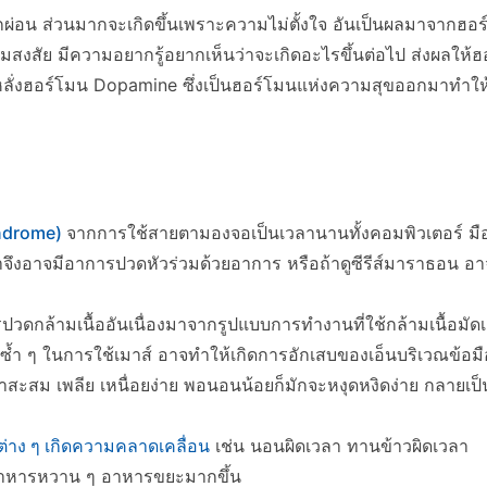
่พักผ่อน ส่วนมากจะเกิดขึ้นเพราะความไม่ตั้งใจ อันเป็นผลมาจาก
วามสงสัย มีความอยากรู้อยากเห็นว่าจะเกิดอะไรขึ้นต่อไป ส่งผลให้
ลั่งฮอร์โมน Dopamine ซึ่งเป็นฮอร์โมนแห่งความสุขออกมาทำให้เรา
yndrome)
จากการใช้สายตามองจอเป็นเวลานานทั้งคอมพิวเตอร์ มือถ
ึงอาจมีอาการปวดหัวร่วมด้วยอาการ หรือถ้าดูซีรีส์มาราธอน อาจเ
วดกล้ามเนื้ออันเนื่องมาจากรูปแบบการทำงานที่ใช้กล้ามเนื้อมัดเ
มือซ้ำ ๆ ในการใช้เมาส์ อาจทำให้เกิดการอักเสบของเอ็นบริเวณข้อม
าสะสม เพลีย เหนื่อยง่าย พอนอนน้อยก็มักจะหงุดหงิดง่าย กลายเป็นค
่าง ๆ เกิดความคลาดเคลื่อน
เช่น นอนผิดเวลา ทานข้าวผิดเวลา
อาหารหวาน ๆ อาหารขยะมากขึ้น