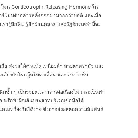
ฮอร์โมน Corticotropin-Releasing Hormone ใน
ฮอร์โมนดังกล่าวหลั่งออกมามากกว่าปกติ และเมื่อ
รู้สึกฟิน รู้สึกผ่อนคลาย และวัฏจักรเหล่านี้จะ
ือ ส่งผลให้ตาแห้ง เหนื่อยล้า สายตาพร่ามัว และ
สี่ยงกับโรควุ้นในตาเสื่อม และโรคต้อหิน
ดิมซ้ำ ๆ เป็นระยะเวลานานต่อเนื่องไม่วาจะเป็นท่า
ือ หรือพังผืดเส้นประสาทบริเวณข้อมือได้
นเหวี่ยงวีนได้ง่าย ซึ่งอาจส่งผลต่อความสัมพันธ์