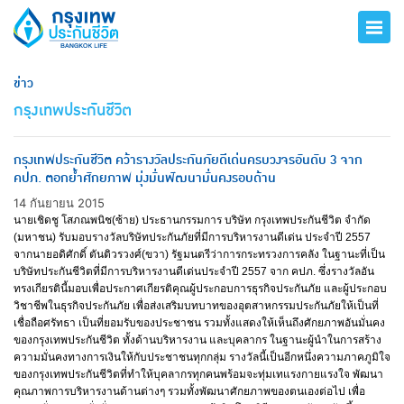
ข่าว
กรุงเทพประกันชีวิต
กรุงเทพประกันชีวิต คว้ารางวัลประกันภัยดีเด่นครบวงจรอันดับ 3 จาก
คปภ. ตอกย้ำศักยภาพ มุ่งมั่นพัฒนามั่นคงรอบด้าน
14 กันยายน 2015
นายเชิดชู โสภณพนิช(ซ้าย) ประธานกรรมการ บริษัท กรุงเทพประกันชีวิต จำกัด
(มหาชน) รับมอบรางวัลบริษัทประกันภัยที่มีการบริหารงานดีเด่น ประจำปี 2557
จากนายอดิศักดิ์ ตันติวรวงศ์(ขวา) รัฐมนตรีว่าการกระทรวงการคลัง ในฐานะที่เป็น
บริษัทประกันชีวิตที่มีการบริหารงานดีเด่นประจำปี 2557 จาก คปภ. ซึ่งรางวัลอัน
ทรงเกียรตินี้มอบเพื่อประกาศเกียรติคุณผู้ประกอบการธุรกิจประกันภัย และผู้ประกอบ
วิชาชีพในธุรกิจประกันภัย เพื่อส่งเสริมบทบาทของอุตสาหกรรมประกันภัยให้เป็นที่
เชื่อถือศรัทธา เป็นที่ยอมรับของประชาชน รวมทั้งแสดงให้เห็นถึงศักยภาพอันมั่นคง
ของกรุงเทพประกันชีวิต ทั้งด้านบริหารงาน และบุคลากร ในฐานะผู้นำในการสร้าง
ความมั่นคงทางการเงินให้กับประชาชนทุกกลุ่ม รางวัลนี้เป็นอีกหนึ่งความภาคภูมิใจ
ของกรุงเทพประกันชีวิตที่ทำให้บุคลากรทุกคนพร้อมจะทุ่มเทแรงกายแรงใจ พัฒนา
คุณภาพการบริหารงานด้านต่างๆ รวมทั้งพัฒนาศักยภาพของตนเองต่อไป เพื่อ