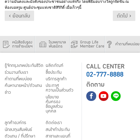
ความมั่นคงและมั่งคั่งของประชาชนอย่างแท้จริง โดยพิธีมอบรางวัลถูกจัดขึ้น ณ
ห้องบอลรูม ศูนย์ประชุมแห่งชาติสิริกิติ์ เมื่อเร็วๆนี้
‹ ย้อนกลับ
ถัดไป ›
หนังสือรับรอง
โรงพยาบาล
Group Life
คำถามที่พบบ่อย
การชำระเบี้ยฯ
พันธมิตร
Member Care
CALL CENTER
รู้จักกรุงเทพประกันชีวิต
ผลิตภัณฑ์
02-777-8888
ร่วมงานกับเรา
ชื้อประกัน
คำถามที่พบบ่อย
บริการลูกค้า
ติดตาม
ค้นหานายหน้า/ตัวแทน
ประกาศ
ความเป็นส่วนตัว
ข่าว
นโยบาย
คุ้มครอง
ข้อมูลส่วน
บุคคล
ลูกค้าองค์กร
ติดต่อเรา
นักลงทุนสัมพันธ์
สนใจทำประกัน
ตัวแทน / ที่ปรึกษา
สาขาและแผนที่