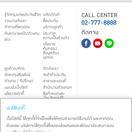
CALL CENTER
รู้จักกรุงเทพประกันชีวิต
ผลิตภัณฑ์
02-777-8888
ร่วมงานกับเรา
ชื้อประกัน
คำถามที่พบบ่อย
บริการลูกค้า
ติดตาม
ค้นหานายหน้า/ตัวแทน
ประกาศ
ความเป็นส่วนตัว
ข่าว
นโยบาย
คุ้มครอง
ข้อมูลส่วน
บุคคล
ลูกค้าองค์กร
ติดต่อเรา
นักลงทุนสัมพันธ์
สนใจทำประกัน
ตัวแทน / ที่ปรึกษา
สาขาและแผนที่
แผนผังเว็บไซต์
สำนักงานตัวแทนฯ
นโยบายคุกกี้
ข้อกำหนดและ
เงื่อนไขการใช้
Third-Party Notices
บริการ
เราใช้คุกกี้
TH
EN
เว็บไซต์นี้ ใช้คุกกี้ที่จำเป็นเพื่อให้คุณสามารถใช้งานได้ และหากคุณ
ยินยอม บริษัทจะใช้คุกกี้เพื่อมอบข้อเสนอและพัฒนาประสบการณ์
สงวนลิขสิทธิ์ พ.ศ.
2569
บริษัท กรุงเทพประกันชีวิต จำกัด (มหาชน)