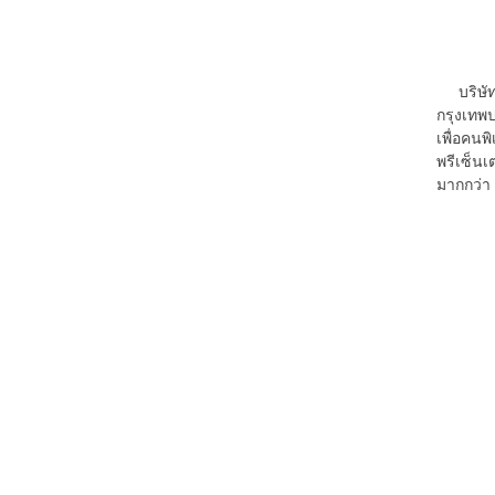
บริษัท ก
กรุงเทพป
เพื่อคนพ
พรีเซ็นเ
มากกว่า 