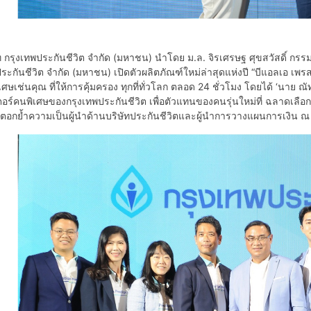
รุงเทพประกันชีวิต จำกัด (มหาชน) นำโดย ม.ล. จิรเศรษฐ ศุขสวัสดิ์ กรรม
ระกันชีวิต จำกัด (มหาชน) เปิดตัวผลิตภัณฑ์ใหม่ล่าสุดแห่งปี “บีแอลเอ เพ
ิเศษเช่นคุณ ที่ให้การคุ้มครอง ทุกที่ทั่วโลก ตลอด 24 ชั่วโมง โดยได้ ‘นาย
ตอร์คนพิเศษของกรุงเทพประกันชีวิต เพื่อตัวแทนของคนรุ่นใหม่ที่ ฉลาดเลือก 
ตอกย้ำความเป็นผู้นำด้านบริษัทประกันชีวิตและผู้นำการวางแผนการเงิน ณ เ