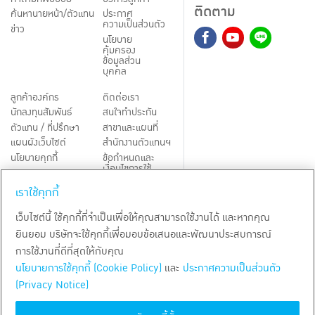
ติดตาม
ค้นหานายหน้า/ตัวแทน
ประกาศ
ความเป็นส่วนตัว
ข่าว
นโยบาย
คุ้มครอง
ข้อมูลส่วน
บุคคล
ลูกค้าองค์กร
ติดต่อเรา
นักลงทุนสัมพันธ์
สนใจทำประกัน
ตัวแทน / ที่ปรึกษา
สาขาและแผนที่
แผนผังเว็บไซต์
สำนักงานตัวแทนฯ
นโยบายคุกกี้
ข้อกำหนดและ
เงื่อนไขการใช้
Third-Party Notices
บริการ
เราใช้คุกกี้
TH
EN
เว็บไซต์นี้ ใช้คุกกี้ที่จำเป็นเพื่อให้คุณสามารถใช้งานได้ และหากคุณ
ยินยอม บริษัทจะใช้คุกกี้เพื่อมอบข้อเสนอและพัฒนาประสบการณ์
สงวนลิขสิทธิ์ พ.ศ.
2569
บริษัท กรุงเทพประกันชีวิต จำกัด (มหาชน)
การใช้งานที่ดีที่สุดให้กับคุณ
นโยบายการใช้คุกกี้ (Cookie Policy)
และ
ประกาศความเป็นส่วนตัว
(Privacy Notice)