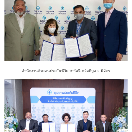
สำนักงานตัวแทนประกันชีวิต ชานิณี ภวัตภิบูล จ.พิจิตร​