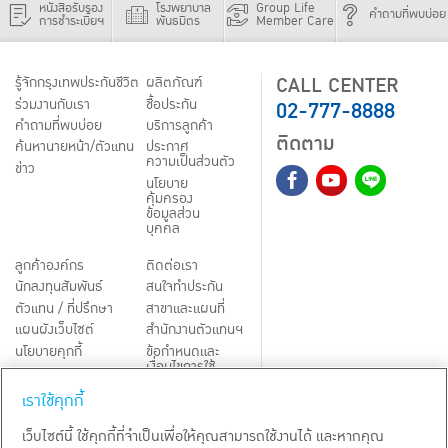
หนังสือรับรอง
โรงพยาบาล
Group Life
คำถามที่พบบ่อย
การชำระเบี้ยฯ
พันธมิตร
Member Care
CALL CENTER
รู้จักกรุงเทพประกันชีวิต
ผลิตภัณฑ์
02-777-8888
ร่วมงานกับเรา
ชื้อประกัน
คำถามที่พบบ่อย
บริการลูกค้า
ติดตาม
ค้นหานายหน้า/ตัวแทน
ประกาศ
ความเป็นส่วนตัว
ข่าว
นโยบาย
คุ้มครอง
ข้อมูลส่วน
บุคคล
ลูกค้าองค์กร
ติดต่อเรา
นักลงทุนสัมพันธ์
สนใจทำประกัน
ตัวแทน / ที่ปรึกษา
สาขาและแผนที่
แผนผังเว็บไซต์
สำนักงานตัวแทนฯ
นโยบายคุกกี้
ข้อกำหนดและ
เงื่อนไขการใช้
Third-Party Notices
บริการ
เราใช้คุกกี้
TH
EN
เว็บไซต์นี้ ใช้คุกกี้ที่จำเป็นเพื่อให้คุณสามารถใช้งานได้ และหากคุณ