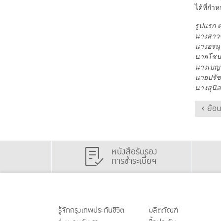
ได้ที่กำ
รูปแรก 
นางสาวจา
นางอรนุช
นายโชน 
นางเบญจว
นายปรัชญ
​นางสุนิ
‹ ย้อ
หนังสือรับรอง
การชำระเบี้ยฯ
รู้จักกรุงเทพประกันชีวิต
ผลิตภัณฑ์