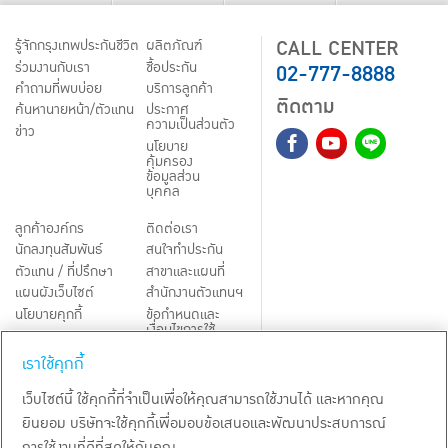
CALL CENTER
รู้จักกรุงเทพประกันชีวิต
ผลิตภัณฑ์
02-777-8888
ร่วมงานกับเรา
ชื้อประกัน
คำถามที่พบบ่อย
บริการลูกค้า
ติดตาม
ค้นหานายหน้า/ตัวแทน
ประกาศ
ความเป็นส่วนตัว
ข่าว
นโยบาย
คุ้มครอง
ข้อมูลส่วน
บุคคล
ลูกค้าองค์กร
ติดต่อเรา
นักลงทุนสัมพันธ์
สนใจทำประกัน
ตัวแทน / ที่ปรึกษา
สาขาและแผนที่
แผนผังเว็บไซต์
สำนักงานตัวแทนฯ
นโยบายคุกกี้
ข้อกำหนดและ
เงื่อนไขการใช้
Third-Party Notices
บริการ
เราใช้คุกกี้
TH
EN
เว็บไซต์นี้ ใช้คุกกี้ที่จำเป็นเพื่อให้คุณสามารถใช้งานได้ และหากคุณ
ยินยอม บริษัทจะใช้คุกกี้เพื่อมอบข้อเสนอและพัฒนาประสบการณ์
สงวนลิขสิทธิ์ พ.ศ.
2569
บริษัท กรุงเทพประกันชีวิต จำกัด (มหาชน)
การใช้งานที่ดีที่สุดให้กับคุณ