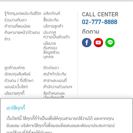
CALL CENTER
รู้จักกรุงเทพประกันชีวิต
ผลิตภัณฑ์
02-777-8888
ร่วมงานกับเรา
ชื้อประกัน
คำถามที่พบบ่อย
บริการลูกค้า
ติดตาม
ค้นหานายหน้า/ตัวแทน
ประกาศ
ความเป็นส่วนตัว
ข่าว
นโยบาย
คุ้มครอง
ข้อมูลส่วน
บุคคล
ลูกค้าองค์กร
ติดต่อเรา
นักลงทุนสัมพันธ์
สนใจทำประกัน
ตัวแทน / ที่ปรึกษา
สาขาและแผนที่
แผนผังเว็บไซต์
สำนักงานตัวแทนฯ
นโยบายคุกกี้
ข้อกำหนดและ
เงื่อนไขการใช้
Third-Party Notices
บริการ
เราใช้คุกกี้
TH
EN
เว็บไซต์นี้ ใช้คุกกี้ที่จำเป็นเพื่อให้คุณสามารถใช้งานได้ และหากคุณ
ยินยอม บริษัทจะใช้คุกกี้เพื่อมอบข้อเสนอและพัฒนาประสบการณ์
สงวนลิขสิทธิ์ พ.ศ.
2569
บริษัท กรุงเทพประกันชีวิต จำกัด (มหาชน)
การใช้งานที่ดีที่สุดให้กับคุณ