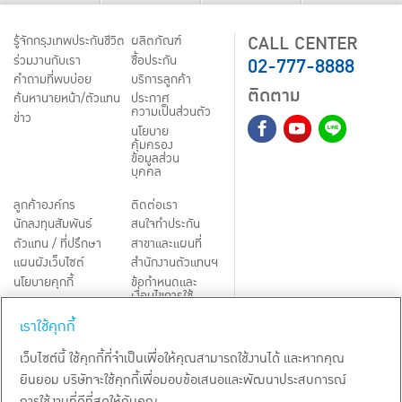
CALL CENTER
รู้จักกรุงเทพประกันชีวิต
ผลิตภัณฑ์
02-777-8888
ร่วมงานกับเรา
ชื้อประกัน
คำถามที่พบบ่อย
บริการลูกค้า
ติดตาม
ค้นหานายหน้า/ตัวแทน
ประกาศ
ความเป็นส่วนตัว
ข่าว
นโยบาย
คุ้มครอง
ข้อมูลส่วน
บุคคล
ลูกค้าองค์กร
ติดต่อเรา
นักลงทุนสัมพันธ์
สนใจทำประกัน
ตัวแทน / ที่ปรึกษา
สาขาและแผนที่
แผนผังเว็บไซต์
สำนักงานตัวแทนฯ
นโยบายคุกกี้
ข้อกำหนดและ
เงื่อนไขการใช้
Third-Party Notices
บริการ
เราใช้คุกกี้
TH
EN
เว็บไซต์นี้ ใช้คุกกี้ที่จำเป็นเพื่อให้คุณสามารถใช้งานได้ และหากคุณ
ยินยอม บริษัทจะใช้คุกกี้เพื่อมอบข้อเสนอและพัฒนาประสบการณ์
สงวนลิขสิทธิ์ พ.ศ.
2569
บริษัท กรุงเทพประกันชีวิต จำกัด (มหาชน)
การใช้งานที่ดีที่สุดให้กับคุณ