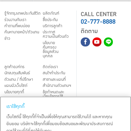
CALL CENTER
รู้จักกรุงเทพประกันชีวิต
ผลิตภัณฑ์
02-777-8888
ร่วมงานกับเรา
ชื้อประกัน
คำถามที่พบบ่อย
บริการลูกค้า
ติดตาม
ค้นหานายหน้า/ตัวแทน
ประกาศ
ความเป็นส่วนตัว
ข่าว
นโยบาย
คุ้มครอง
ข้อมูลส่วน
บุคคล
ลูกค้าองค์กร
ติดต่อเรา
นักลงทุนสัมพันธ์
สนใจทำประกัน
ตัวแทน / ที่ปรึกษา
สาขาและแผนที่
แผนผังเว็บไซต์
สำนักงานตัวแทนฯ
นโยบายคุกกี้
ข้อกำหนดและ
เงื่อนไขการใช้
Third-Party Notices
บริการ
เราใช้คุกกี้
TH
EN
เว็บไซต์นี้ ใช้คุกกี้ที่จำเป็นเพื่อให้คุณสามารถใช้งานได้ และหากคุณ
ยินยอม บริษัทจะใช้คุกกี้เพื่อมอบข้อเสนอและพัฒนาประสบการณ์
สงวนลิขสิทธิ์ พ.ศ.
2569
บริษัท กรุงเทพประกันชีวิต จำกัด (มหาชน)
การใช้งานที่ดีที่สุดให้กับคุณ