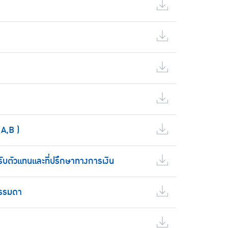
A,B )
ับตัวแทนและที่ปรึกษาทางการเงิน
ธรรมดา