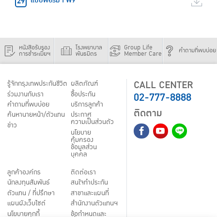
แบบฟอร์ม FW9
หนังสือรับรอง
โรงพยาบาล
Group Life
คำถามที่พบบ่อย
การชำระเบี้ยฯ
พันธมิตร
Member Care
CALL CENTER
รู้จักกรุงเทพประกันชีวิต
ผลิตภัณฑ์
02-777-8888
ร่วมงานกับเรา
ชื้อประกัน
คำถามที่พบบ่อย
บริการลูกค้า
ติดตาม
ค้นหานายหน้า/ตัวแทน
ประกาศ
ความเป็นส่วนตัว
ข่าว
นโยบาย
คุ้มครอง
ข้อมูลส่วน
บุคคล
ลูกค้าองค์กร
ติดต่อเรา
นักลงทุนสัมพันธ์
สนใจทำประกัน
ตัวแทน / ที่ปรึกษา
สาขาและแผนที่
แผนผังเว็บไซต์
สำนักงานตัวแทนฯ
นโยบายคุกกี้
ข้อกำหนดและ