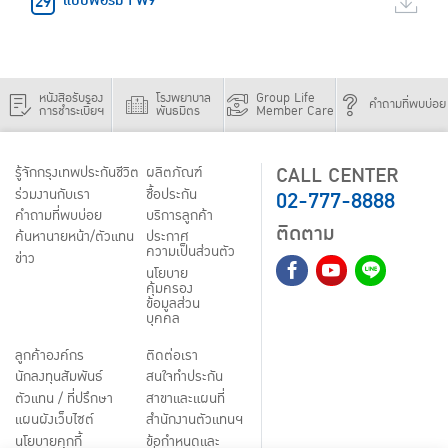
แบบฟอร์ม FW9
หนังสือรับรอง
โรงพยาบาล
Group Life
คำถามที่พบบ่อย
การชำระเบี้ยฯ
พันธมิตร
Member Care
CALL CENTER
รู้จักกรุงเทพประกันชีวิต
ผลิตภัณฑ์
02-777-8888
ร่วมงานกับเรา
ชื้อประกัน
คำถามที่พบบ่อย
บริการลูกค้า
ติดตาม
ค้นหานายหน้า/ตัวแทน
ประกาศ
ความเป็นส่วนตัว
ข่าว
นโยบาย
คุ้มครอง
ข้อมูลส่วน
บุคคล
ลูกค้าองค์กร
ติดต่อเรา
นักลงทุนสัมพันธ์
สนใจทำประกัน
ตัวแทน / ที่ปรึกษา
สาขาและแผนที่
แผนผังเว็บไซต์
สำนักงานตัวแทนฯ
นโยบายคุกกี้
ข้อกำหนดและ