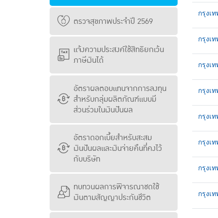
กรุงเ
ตรวจสุขภาพประจำปี 2569
กรุงเท
แจ้งความประสงค์ใช้สิทธิยกเว้น
ภาษีเงินได้
กรุงเ
อัตราผลตอบแทนจากการลงทุน
กรุงเท
สำหรับกลุ่มผลิตภัณฑ์แบบมี
ส่วนร่วมในเงินปันผล
กรุงเท
อัตราดอกเบี้ยสำหรับสะสม
กรุงเท
เงินปันผลและเงินจ่ายคืนที่คงไว้
กับบริษัท
กรุงเ
ทบทวนผลการพิจารณาชดใช้
กรุงเ
เงินตามสัญญาประกันชีวิต