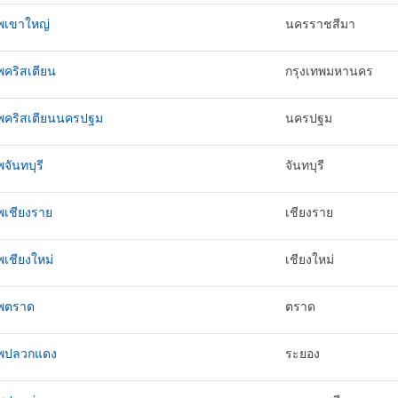
ทพเขาใหญ่
นครราชสีมา
พคริสเตียน
กรุงเทพมหานคร
ทพคริสเตียนนครปฐม
นครปฐม
พจันทบุรี
จันทบุรี
พเชียงราย
เชียงราย
พเชียงใหม่
เชียงใหม่
ทพตราด
ตราด
ทพปลวกแดง
ระยอง