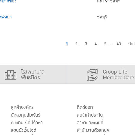
พปากช่อง
นครราชสีมา
พพัทยา
ชลบุรี
1
2
3
4
5
43
ถัด
...
โรงพยาบาล
Group Life
พันธมิตร
Member Care
ลูกค้าองค์กร
ติดต่อเรา
นักลงทุนสัมพันธ์
สนใจทำประกัน
ตัวแทน / ที่ปรึกษา
สาขาและแผนที่
แผนผังเว็บไซต์
สำนักงานตัวแทนฯ