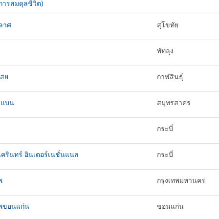
ารสมดุลชีวิต)
ลาศ
สุโขทัย
พัทลุง
สย
กาฬสินธุ์
่มแบน
สมุทรสาคร
กระบี่
นครินทร์ อินเตอร์เนชั่นแนล
กระบี่
พ
กรุงเทพมหานคร
ทพขอนแก่น
ขอนแก่น