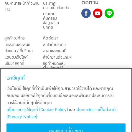
ติดตาม
ค้นหานายหน้า/ตัวแทน
ประกาศ
ความเป็นส่วนตัว
ข่าว
นโยบาย
คุ้มครอง
ข้อมูลส่วน
บุคคล
ลูกค้าองค์กร
ติดต่อเรา
นักลงทุนสัมพันธ์
สนใจทำประกัน
ตัวแทน / ที่ปรึกษา
สาขาและแผนที่
แผนผังเว็บไซต์
สำนักงานตัวแทนฯ
นโยบายคุกกี้
ข้อกำหนดและ
เงื่อนไขการใช้
Third-Party Notices
บริการ
เราใช้คุกกี้
TH
EN
เว็บไซต์นี้ ใช้คุกกี้ที่จำเป็นเพื่อให้คุณสามารถใช้งานได้ และหากคุณ
ยินยอม บริษัทจะใช้คุกกี้เพื่อมอบข้อเสนอและพัฒนาประสบการณ์
สงวนลิขสิทธิ์ พ.ศ.
2569
บริษัท กรุงเทพประกันชีวิต จำกัด (มหาชน)
การใช้งานที่ดีที่สุดให้กับคุณ
นโยบายการใช้คุกกี้ (Cookie Policy)
และ
ประกาศความเป็นส่วนตัว
(Privacy Notice)
ยอมรับคุกกี้ทั้งหมด