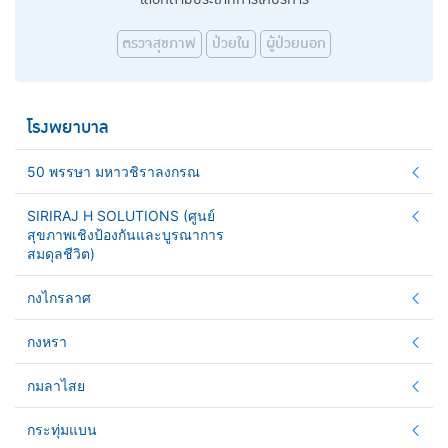
ตรวจสุขภาพ
ป่วยใน
ผู้ป่วยนอก
โรงพยาบาล
50 พรรษา มหาวชิราลงกรณ
SIRIRAJ H SOLUTIONS (ศูนย์
สุขภาพเชิงป้องกันและบูรณาการ
สมดุลชีวิต)
กงไกรลาศ
กงหรา
กมลาไสย
กระทุ่มแบน