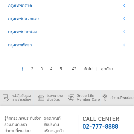
กรุงเทพตราด
กรุงเทพปลวกแดง
กรุงเทพปากช่อง
กรุงเทพพัทยา
1
2
3
4
5
43
ถัดไป
สุดท้าย
...
|
หนังสือรับรอง
โรงพยาบาล
Group Life
คำถามที่พบบ่อย
การชำระเบี้ยฯ
พันธมิตร
Member Care
CALL CENTER
รู้จักกรุงเทพประกันชีวิต
ผลิตภัณฑ์
02-777-8888
ร่วมงานกับเรา
ชื้อประกัน
คำถามที่พบบ่อย
บริการลูกค้า