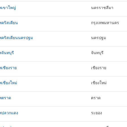
ทพเขาใหญ่
นครราชสีมา
พคริสเตียน
กรุงเทพมหานคร
ทพคริสเตียนนครปฐม
นครปฐม
พจันทบุรี
จันทบุรี
พเชียงราย
เชียงราย
พเชียงใหม่
เชียงใหม่
ทพตราด
ตราด
ทพปลวกแดง
ระยอง