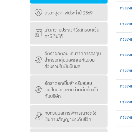
กรุงเ
ตรวจสุขภาพประจำปี 2569
กรุงเท
แจ้งความประสงค์ใช้สิทธิยกเว้น
ภาษีเงินได้
กรุงเ
อัตราผลตอบแทนจากการลงทุน
กรุงเท
สำหรับกลุ่มผลิตภัณฑ์แบบมี
ส่วนร่วมในเงินปันผล
กรุงเท
อัตราดอกเบี้ยสำหรับสะสม
กรุงเท
เงินปันผลและเงินจ่ายคืนที่คงไว้
กับบริษัท
กรุงเ
ทบทวนผลการพิจารณาชดใช้
กรุงเ
เงินตามสัญญาประกันชีวิต