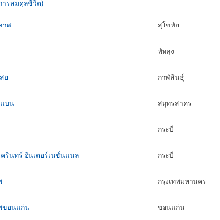
ารสมดุลชีวิต)
ลาศ
สุโขทัย
พัทลุง
สย
กาฬสินธุ์
่มแบน
สมุทรสาคร
กระบี่
นครินทร์ อินเตอร์เนชั่นแนล
กระบี่
พ
กรุงเทพมหานคร
ทพขอนแก่น
ขอนแก่น