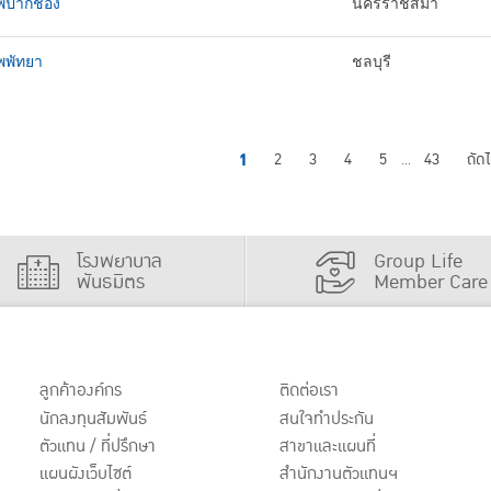
พปากช่อง
นครราชสีมา
พพัทยา
ชลบุรี
1
2
3
4
5
43
ถัด
...
โรงพยาบาล
Group Life
พันธมิตร
Member Care
ลูกค้าองค์กร
ติดต่อเรา
นักลงทุนสัมพันธ์
สนใจทำประกัน
ตัวแทน / ที่ปรึกษา
สาขาและแผนที่
แผนผังเว็บไซต์
สำนักงานตัวแทนฯ