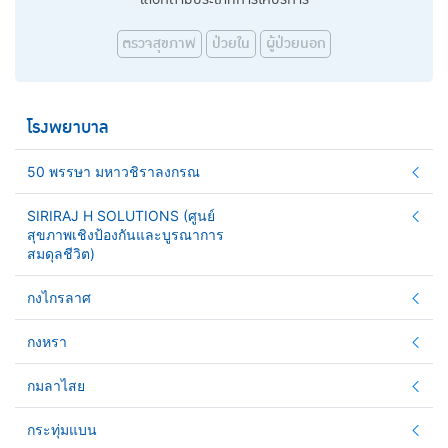
ตรวจสุขภาพ
ป่วยใน
ผู้ป่วยนอก
โรงพยาบาล
50 พรรษา มหาวชิราลงกรณ
SIRIRAJ H SOLUTIONS (ศูนย์
สุขภาพเชิงป้องกันและบูรณาการ
สมดุลชีวิต)
กงไกรลาศ
กงหรา
กมลาไสย
กระทุ่มแบน