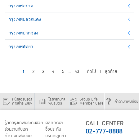
กรุงเทพตราด
กรุงเทพปลวกแดง
กรุงเทพปากช่อง
กรุงเทพพัทยา
1
2
3
4
5
43
ถัดไป
สุดท้าย
...
|
หนังสือรับรอง
โรงพยาบาล
Group Life
คำถามที่พบบ่อย
การชำระเบี้ยฯ
พันธมิตร
Member Care
CALL CENTER
รู้จักกรุงเทพประกันชีวิต
ผลิตภัณฑ์
02-777-8888
ร่วมงานกับเรา
ชื้อประกัน
คำถามที่พบบ่อย
บริการลูกค้า