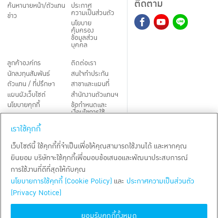
ติดตาม
ค้นหานายหน้า/ตัวแทน
ประกาศ
ความเป็นส่วนตัว
ข่าว
นโยบาย
คุ้มครอง
ข้อมูลส่วน
บุคคล
ลูกค้าองค์กร
ติดต่อเรา
นักลงทุนสัมพันธ์
สนใจทำประกัน
ตัวแทน / ที่ปรึกษา
สาขาและแผนที่
แผนผังเว็บไซต์
สำนักงานตัวแทนฯ
นโยบายคุกกี้
ข้อกำหนดและ
เงื่อนไขการใช้
Third-Party Notices
บริการ
เราใช้คุกกี้
TH
EN
เว็บไซต์นี้ ใช้คุกกี้ที่จำเป็นเพื่อให้คุณสามารถใช้งานได้ และหากคุณ
ยินยอม บริษัทจะใช้คุกกี้เพื่อมอบข้อเสนอและพัฒนาประสบการณ์
สงวนลิขสิทธิ์ พ.ศ.
2569
บริษัท กรุงเทพประกันชีวิต จำกัด (มหาชน)
การใช้งานที่ดีที่สุดให้กับคุณ
นโยบายการใช้คุกกี้ (Cookie Policy)
และ
ประกาศความเป็นส่วนตัว
(Privacy Notice)
ยอมรับคุกกี้ทั้งหมด