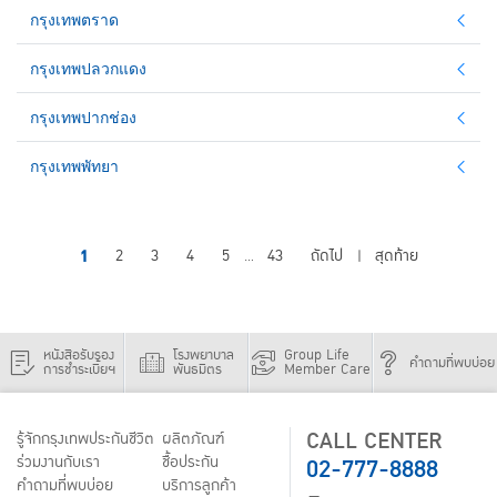
กรุงเทพตราด
กรุงเทพปลวกแดง
กรุงเทพปากช่อง
กรุงเทพพัทยา
1
2
3
4
5
43
ถัดไป
สุดท้าย
...
|
หนังสือรับรอง
โรงพยาบาล
Group Life
คำถามที่พบบ่อย
การชำระเบี้ยฯ
พันธมิตร
Member Care
CALL CENTER
รู้จักกรุงเทพประกันชีวิต
ผลิตภัณฑ์
02-777-8888
ร่วมงานกับเรา
ชื้อประกัน
คำถามที่พบบ่อย
บริการลูกค้า