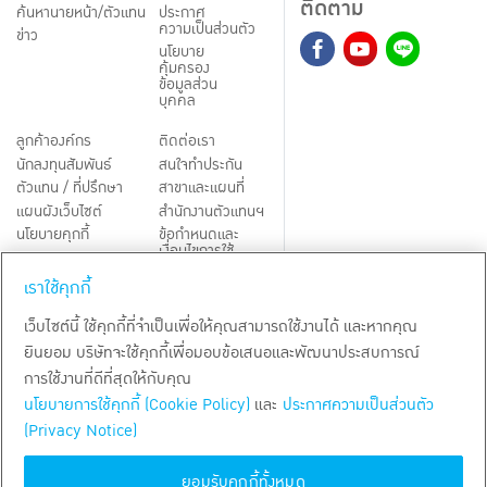
ติดตาม
ค้นหานายหน้า/ตัวแทน
ประกาศ
ความเป็นส่วนตัว
ข่าว
นโยบาย
คุ้มครอง
ข้อมูลส่วน
บุคคล
ลูกค้าองค์กร
ติดต่อเรา
นักลงทุนสัมพันธ์
สนใจทำประกัน
ตัวแทน / ที่ปรึกษา
สาขาและแผนที่
แผนผังเว็บไซต์
สำนักงานตัวแทนฯ
นโยบายคุกกี้
ข้อกำหนดและ
เงื่อนไขการใช้
Third-Party Notices
บริการ
เราใช้คุกกี้
TH
EN
เว็บไซต์นี้ ใช้คุกกี้ที่จำเป็นเพื่อให้คุณสามารถใช้งานได้ และหากคุณ
ยินยอม บริษัทจะใช้คุกกี้เพื่อมอบข้อเสนอและพัฒนาประสบการณ์
สงวนลิขสิทธิ์ พ.ศ.
2569
บริษัท กรุงเทพประกันชีวิต จำกัด (มหาชน)
การใช้งานที่ดีที่สุดให้กับคุณ
นโยบายการใช้คุกกี้ (Cookie Policy)
และ
ประกาศความเป็นส่วนตัว
(Privacy Notice)
ยอมรับคุกกี้ทั้งหมด