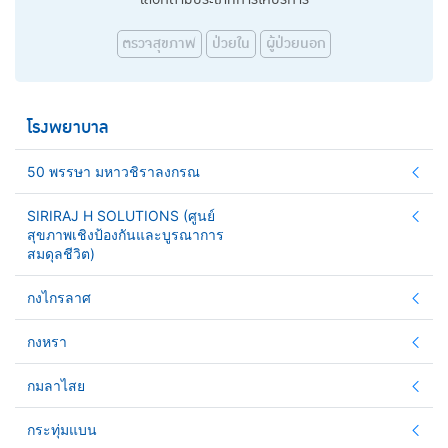
ตรวจสุขภาพ
ป่วยใน
ผู้ป่วยนอก
โรงพยาบาล
50 พรรษา มหาวชิราลงกรณ
SIRIRAJ H SOLUTIONS (ศูนย์
สุขภาพเชิงป้องกันและบูรณาการ
สมดุลชีวิต)
กงไกรลาศ
กงหรา
กมลาไสย
กระทุ่มแบน