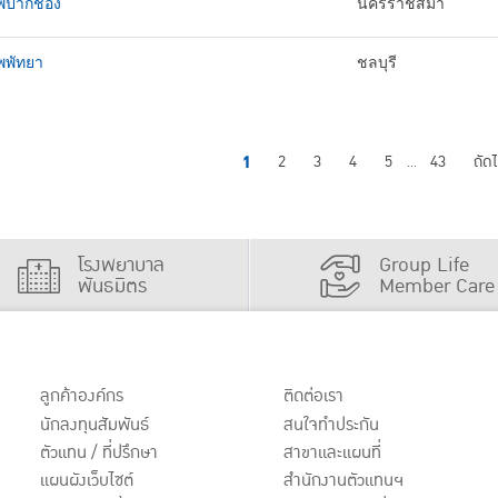
พปากช่อง
นครราชสีมา
พพัทยา
ชลบุรี
1
2
3
4
5
43
ถัด
...
โรงพยาบาล
Group Life
พันธมิตร
Member Care
ลูกค้าองค์กร
ติดต่อเรา
นักลงทุนสัมพันธ์
สนใจทำประกัน
ตัวแทน / ที่ปรึกษา
สาขาและแผนที่
แผนผังเว็บไซต์
สำนักงานตัวแทนฯ