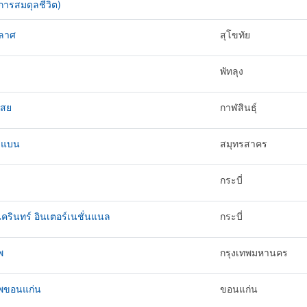
ารสมดุลชีวิต)
ลาศ
สุโขทัย
พัทลุง
สย
กาฬสินธุ์
่มแบน
สมุทรสาคร
กระบี่
นครินทร์ อินเตอร์เนชั่นแนล
กระบี่
พ
กรุงเทพมหานคร
ทพขอนแก่น
ขอนแก่น