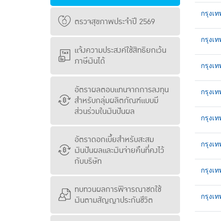
กรุงเ
ตรวจสุขภาพประจำปี 2569
กรุงเท
แจ้งความประสงค์ใช้สิทธิยกเว้น
ภาษีเงินได้
กรุงเ
อัตราผลตอบแทนจากการลงทุน
กรุงเท
สำหรับกลุ่มผลิตภัณฑ์แบบมี
ส่วนร่วมในเงินปันผล
กรุงเท
อัตราดอกเบี้ยสำหรับสะสม
กรุงเท
เงินปันผลและเงินจ่ายคืนที่คงไว้
กับบริษัท
กรุงเ
ทบทวนผลการพิจารณาชดใช้
กรุงเ
เงินตามสัญญาประกันชีวิต