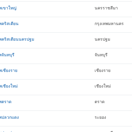
ทพเขาใหญ่
นครราชสีมา
พคริสเตียน
กรุงเทพมหานคร
ทพคริสเตียนนครปฐม
นครปฐม
พจันทบุรี
จันทบุรี
พเชียงราย
เชียงราย
พเชียงใหม่
เชียงใหม่
ทพตราด
ตราด
ทพปลวกแดง
ระยอง