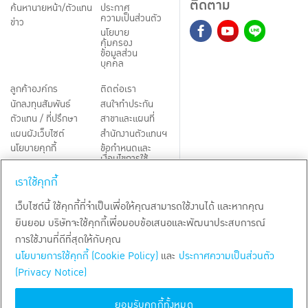
ติดตาม
ค้นหานายหน้า/ตัวแทน
ประกาศ
ความเป็นส่วนตัว
ข่าว
นโยบาย
คุ้มครอง
ข้อมูลส่วน
บุคคล
ลูกค้าองค์กร
ติดต่อเรา
นักลงทุนสัมพันธ์
สนใจทำประกัน
ตัวแทน / ที่ปรึกษา
สาขาและแผนที่
แผนผังเว็บไซต์
สำนักงานตัวแทนฯ
นโยบายคุกกี้
ข้อกำหนดและ
เงื่อนไขการใช้
Third-Party Notices
บริการ
เราใช้คุกกี้
TH
EN
เว็บไซต์นี้ ใช้คุกกี้ที่จำเป็นเพื่อให้คุณสามารถใช้งานได้ และหากคุณ
ยินยอม บริษัทจะใช้คุกกี้เพื่อมอบข้อเสนอและพัฒนาประสบการณ์
สงวนลิขสิทธิ์ พ.ศ.
2569
บริษัท กรุงเทพประกันชีวิต จำกัด (มหาชน)
การใช้งานที่ดีที่สุดให้กับคุณ
นโยบายการใช้คุกกี้ (Cookie Policy)
และ
ประกาศความเป็นส่วนตัว
(Privacy Notice)
ยอมรับคุกกี้ทั้งหมด