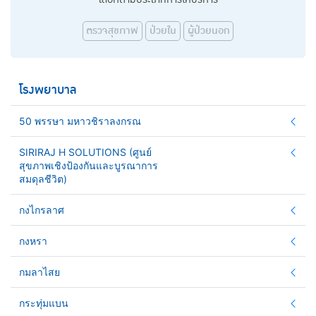
ตรวจสุขภาพ
ป่วยใน
ผู้ป่วยนอก
โรงพยาบาล
50 พรรษา มหาวชิราลงกรณ
SIRIRAJ H SOLUTIONS (ศูนย์
สุขภาพเชิงป้องกันและบูรณาการ
สมดุลชีวิต)
กงไกรลาศ
กงหรา
กมลาไสย
กระทุ่มแบน