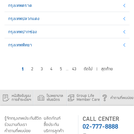
กรุงเทพตราด
กรุงเทพปลวกแดง
กรุงเทพปากช่อง
กรุงเทพพัทยา
1
2
3
4
5
43
ถัดไป
สุดท้าย
...
|
หนังสือรับรอง
โรงพยาบาล
Group Life
คำถามที่พบบ่อย
การชำระเบี้ยฯ
พันธมิตร
Member Care
CALL CENTER
รู้จักกรุงเทพประกันชีวิต
ผลิตภัณฑ์
02-777-8888
ร่วมงานกับเรา
ชื้อประกัน
คำถามที่พบบ่อย
บริการลูกค้า