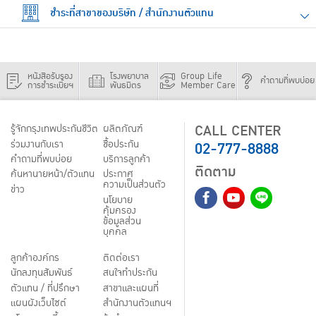
ชำระที่สาขาของบริษัท / สำนักงานตัวแทน
หนังสือรับรอง
โรงพยาบาล
Group Life
คำถามที่พบบ่อย
การชำระเบี้ยฯ
พันธมิตร
Member Care
CALL CENTER
รู้จักกรุงเทพประกันชีวิต
ผลิตภัณฑ์
02-777-8888
ร่วมงานกับเรา
ชื้อประกัน
คำถามที่พบบ่อย
บริการลูกค้า
ติดตาม
ค้นหานายหน้า/ตัวแทน
ประกาศ
ความเป็นส่วนตัว
ข่าว
นโยบาย
คุ้มครอง
ข้อมูลส่วน
บุคคล
ลูกค้าองค์กร
ติดต่อเรา
นักลงทุนสัมพันธ์
สนใจทำประกัน
ตัวแทน / ที่ปรึกษา
สาขาและแผนที่
แผนผังเว็บไซต์
สำนักงานตัวแทนฯ