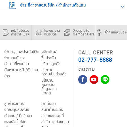
ชำระที่สาขาของบริษัท / สำนักงานตัวแทน
หนังสือรับรอง
โรงพยาบาล
Group Life
คำถามที่พบบ่อย
การชำระเบี้ยฯ
พันธมิตร
Member Care
CALL CENTER
รู้จักกรุงเทพประกันชีวิต
ผลิตภัณฑ์
02-777-8888
ร่วมงานกับเรา
ชื้อประกัน
คำถามที่พบบ่อย
บริการลูกค้า
ติดตาม
ค้นหานายหน้า/ตัวแทน
ประกาศ
ความเป็นส่วนตัว
ข่าว
นโยบาย
คุ้มครอง
ข้อมูลส่วน
บุคคล
ลูกค้าองค์กร
ติดต่อเรา
นักลงทุนสัมพันธ์
สนใจทำประกัน
ตัวแทน / ที่ปรึกษา
สาขาและแผนที่
แผนผังเว็บไซต์
สำนักงานตัวแทนฯ