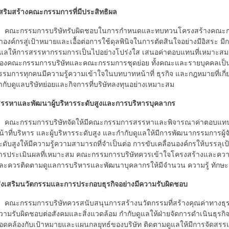
เสริมสร้างคณะกรรมการที่มีประสิทธิผล
ณะกรรมการบริษัทรับผิดชอบในการกำหนดและทบทวนโครงสร้างคณะกรร
าองค์กรสู่เป้าหมายและเอื้อต่อการใช้ดุลพินิจในการตัดสินใจอย่างมีอิสระ
ูแลให้การสรรหากรรมการเป็นไปอย่างโปร่งใส เสนอค่าตอบแทนที่เหมาะสมกับ
องคณะกรรมการบริษัทและคณะกรรมการชุดย่อย ทั้งคณะและรายบุคคลเป็นประ
รรมการทุกคนมีความรู้ความเข้าใจในบทบาทหน้าที่ ธุรกิจ และกฎหมายที่เกี
ำกับดูแลบริษัทย่อยและกิจการที่บริษัทลงทุนอย่างเหมาะสม
สรรหาและพัฒนาผู้บริหารระดับสูงและการบริหารบุคลากร
ณะกรรมการบริษัทจัดให้มีคณะกรรมการสรรหาและพิจารณาค่าตอบแทนทำห
น้าที่บริหาร และผู้บริหารระดับสูง และกำกับดูแลให้มีการพัฒนากรรมการผู้
ะดับสูงให้มีความรู้ความสามารถที่จำเป็นต่อ การขับเคลื่อนองค์กรให้บรรล
ารประเมินผลที่เหมาะสม คณะกรรมการบริษัทควรเข้าใจโครงสร้างและความสั
ละควรติดตามดูแลการบริหารและพัฒนาบุคลากรให้มีจำนวน ความรู้ ทักษะ 
ส่งเสริมนวัตกรรมและการประกอบธุรกิจอย่างมีความรับผิดชอบ
ณะกรรมการบริษัทควรสนับสนุนการสร้างนวัตกรรมที่สร้างคุณค่าทางธุรกิจแ
วามรับผิดชอบต่อสังคมและสิ่งแวดล้อม กำกับดูแลให้ฝ่ายจัดการดำเนินธุรกิ
อดคล้องกับเป้าหมายและแผนกลยุทธ์ของบริษัท ติดตามดูแลให้มีการจัดสรร