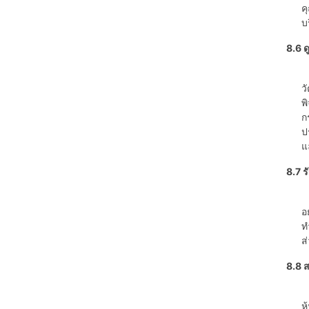
ค
บ
8.6 
ค
ว
พ
ก
ป
แ
8.7 ร
ค
อ
ท
ส
8.8 ส
ค
ห