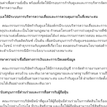
ุณค่าเพื่อความยั่งยืน พร้อมทั้งจัดให้มีกรอบการกำกับดูแลและการบริหารจ
ริหารความเสี่ยง
ดูแลให้มีระบบการบริหารความเสี่ยงและการควบคุมภายในที่เหมาะสม
ณะกรรมการบริษัทกำกับดูแลให้องค์กรมีระบบบริหารความเสี่ยงและการควบ
ัตถุประสงค์และเป็นไปตามกฎหมาย กำหนดโครงสร้างการถ่วงดุลอำนาจที่ชั
ิจารณาแต่งตั้งคณะกรรมการชุดย่อยได้แก่ คณะกรรมการตรวจสอบ คณะก
รรมการกำกับผลิตภัณฑ์ เป็นต้น เพื่อสนับสนุนการกำกับดูแลของคณะกรรม
ระโยชน์ การทำธุรกรรมกับบุคคลที่เกี่ยวโยง ตลอดจนกำหนดนโยบายต่อต้านกา
ละดำเนินการกรณีมีการแจ้งเบาะแสอย่างเหมาะสม
ักษาความน่าเชื่อถือทางการเงินและการเปิดเผยข้อมูล
ณะกรรมการบริษัทกำกับดูแลให้มีการสอบบัญชี การจัดทำรายงานทางการเ
ย่างถูกต้อง ครบถ้วน และทันเวลาตามกฎหมายและมาตรฐานที่กำหนด รวมถึ
ำรายงานความยั่งยืนตามความเหมาะสม และกำกับดูแลให้ ฝ่ายจัดการจัดตั้งหน่วย
่วนได้เสียอย่างเท่าเทียมและทันเวลา
นับสนุนการมีส่วนร่วมและการสื่อสารกับผู้ถือหุ้น
ณะกรรมการบริษัทมีหน้าที่ดูแลให้ผู้ถือหุ้นมีส่วนร่วมในการตัดสินใจเรื่อง
ุ้นเป็นไปอย่างโปร่งใส มีประสิทธิภาพ และเอื้อให้ผู้ถือหุ้นสามารถใช้สิทธิข