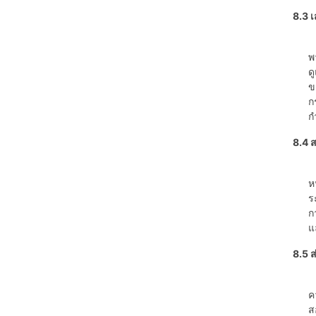
8.3 
ค
พ
ด
ข
ก
ก
8.4 
ค
ห
ร
ก
แ
8.5 
ค
ค
ส