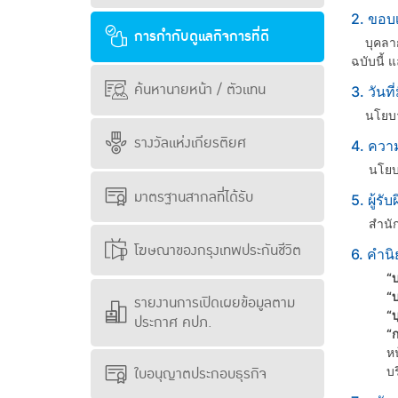
2. ขอ
การกำกับดูแลกิจการที่ดี
บุคลากร
ฉบับนี้ แ
ค้นหานายหน้า / ตัวแทน
3. วันที
นโยบายฉบ
รางวัลแห่งเกียรติยศ
4. ควา
นโยบายฉบ
มาตรฐานสากลที่ได้รับ
5. ผู้ร
สำนักกำ
โฆษณาของกรุงเทพประกันชีวิต
6. คำน
“บ
“บ
รายงานการเปิดเผยข้อมูลตาม
“
ประกาศ คปภ.
“ก
หน
ใบอนุญาตประกอบธุรกิจ
บร