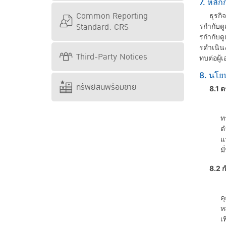
7. หลัก
Common Reporting
ธุรกิจปร
Standard: CRS
รกํากับด
รกํากับ
รดําเนิ
Third-Party Notices
ทบต่อผู้
8. นโย
ทรัพย์สินพร้อมขาย
8.1 
ค
ท
ด
แ
ม
8.2 ก
ค
ค
ห
เ