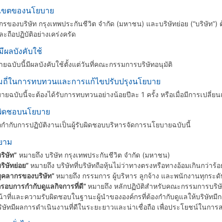
บเขตของนโยบาย
ของบริษัท กรุงเทพประกันชีวิต จำกัด (มหาชน) และบริษัทย่อย (“บริษัท”)
ละถือปฏิบัติอย่างเคร่งครัด
่มีผลบังคับใช้
ับนี้มีผลบังคับใช้ตั้งแต่วันที่คณะกรรมการบริษัทอนุมัติ
มถี่ในการทบทวนและการแก้ไขปรับปรุงนโยบาย
ับนี้จะต้องได้รับการทบทวนอย่างน้อยปีละ 1 ครั้ง หรือเมื่อมีการเปลี่ยนแ
ับผิดชอบนโยบาย
กับการปฏิบัติงานเป็นผู้รับผิดชอบบริหารจัดการนโยบายฉบับนี้
ิยาม
ริษัท”
หมายถึง บริษัท กรุงเทพประกันชีวิต จํากัด (มหาชน)
ริษัทย่อย”
หมายถึง บริษัทที่บริษัทถือหุ้นไม่ว่าทางตรงหรือทางอ้อมเกินกว่าร้
บุคลากรของบริษัท”
หมายถึง กรรมการ ผู้บริหาร ลูกจ้าง และพนักงานทุกระดั
รอบการกํากับดูแลกิจการที่ดี”
หมายถึง หลักปฏิบัติสําหรับคณะกรรมการบริ
้าที่และความรับผิดชอบในฐานะผู้นําขององค์กรที่ต้องกํากับดูแลให้บริษัทมีก
ิษัทมีผลการดําเนินงานที่ดีในระยะยาวและน่าเชื่อถือ เพื่อประโยชน์ในการสร้