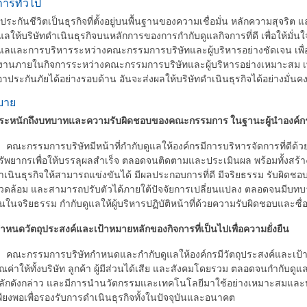
การทั่วไป
ะกันชีวิตเป็นธุรกิจที่ตั้งอยู่บนพื้นฐานของความเชื่อมั่น หลักความสุจร
ูแลให้บริษัทดําเนินธุรกิจบนหลักการของการกํากับดูแลกิจการที่ดี เพื่อให้มั่
ดูแลและการบริหารระหว่างคณะกรรมการบริษัทและผู้บริหารอย่างชัดเจน เพื่
นงานภายในกิจการระหว่างคณะกรรมการบริษัทและผู้บริหารอย่างเหมาะสม เพื
เอาประกันภัยได้อย่างรอบด้าน อันจะส่งผลให้บริษัทดําเนินธุรกิจได้อย่างมั่
บาย
ตระหนักถึงบทบาทและความรับผิดชอบของคณะกรรมการ ในฐานะผู้นำองค์กรที่สร
ณะกรรมการบริษัทมีหน้าที่กำกับดูแลให้องค์กรมีการบริหารจัดการที่ดีด้
รัพยากรเพื่อให้บรรลุผลสำเร็จ ตลอดจนติดตามและประเมินผล พร้อมทั้งสร้างค
ำเนินธุรกิจให้สามารถแข่งขันได้ มีผลประกอบการที่ดี มีจริยธรรม รับผิดชอบต
วดล้อม และสามารถปรับตัวได้ภายใต้ปัจจัยการเปลี่ยนแปลง ตลอดจนมีบทบ
ั่นในจริยธรรม กำกับดูแลให้ผู้บริหารปฏิบัติหน้าที่ด้วยความรับผิดชอบและซื่อส
ำหนดวัตถุประสงค์และเป้าหมายหลักของกิจการที่เป็นไปเพื่อความยั่งยืน
ณะกรรมการบริษัทกำหนดและกำกับดูแลให้องค์กรมีวัตถุประสงค์และเป้าหม
ุณค่าให้ทั้งบริษัท ลูกค้า ผู้มีส่วนได้เสีย และสังคมโดยรวม ตลอดจนกำกับดู
ลักดังกล่าว และมีการนำนวัตกรรมและเทคโนโลยีมาใช้อย่างเหมาะสมและปลอ
พียงพอเพื่อรองรับการดำเนินธุรกิจทั้งในปัจจุบันและอนาคต