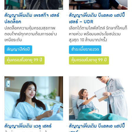
สัญญาเพิ่มเติม เพรสทีจ เฮลธ์
สัญญาเพิ่มเติม บีแอลเอ แฮปปี้
ปลดล็อค
เฮลธ์ – UDR
ปลดล็อคความคุ้มครองสุขภาพ
เลือกได้ตามไลฟ์สไตล์ รักษาที่ไหนก็
ตอบโจทย์ทุกความต้องการอย่าง
หายห่วง พร้อมผลประโยชน์รวม
เหนือระดับ
สูงสุด 10 ล้านบาท/ครั้ง
สัญญาปีต่อปี
ชำระเบี้ยรายงวด
คุ้มครองถึงอายุ 99 ปี
คุ้มครองถึงอายุ 99 ปี
สัญญาเพิ่มเติม แวลู เฮลธ์
สัญญาเพิ่มเติม บีแอลเอ แฮปปี้