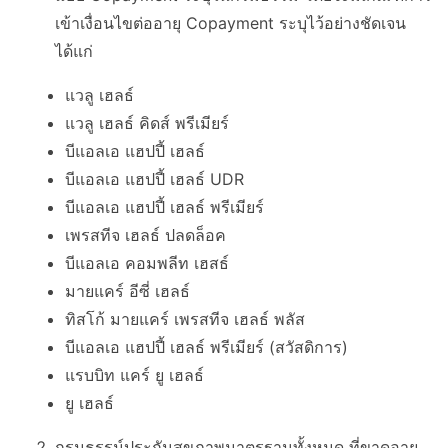
เข้าเงื่อนไขต่ออายุ Copayment ระบุไว้อย่างชัดเจน
ได้แก่
แวลู เฮลธ์
​แวลู เฮลธ์ คิดส์ พรีเมียร์
บีแอลเอ แฮปปี้ เฮลธ์
บีแอลเอ แฮปปี้ เฮลธ์ UDR
บีแอลเอ แฮปปี้ เฮลธ์ พรีเมียร์
เพรสทีจ เฮลธ์ ปลดล็อค
บีแอลเอ คอมพลีท เฮสธ์
มายแคร์ อีซี่ เฮลธ์
ทิสโก้ มายแคร์ เพรสทีจ เฮลธ์ พลัส
บีแอลเอ แฮปปี้ เฮลธ์ พรีเมียร์ (สวัสดิการ)
แรบบิท แคร์ ยู เฮลธ์
ยู เฮลธ์
กรมธรรม์ประกันสุขภาพมาตรฐานทั้งหมด ที่ขาดอายุ