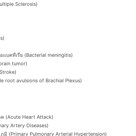
tiple Sclerosis)
is)
อแบคทีเรีย (Bacterial meningitis)
 brain tumor)
Stroke)
root avulsions of Brachial Plexus)
อด (Acute Heart Attack)
nary Artery Diseases)
มิ (Primary Pulmonary Arterial Hypertension)