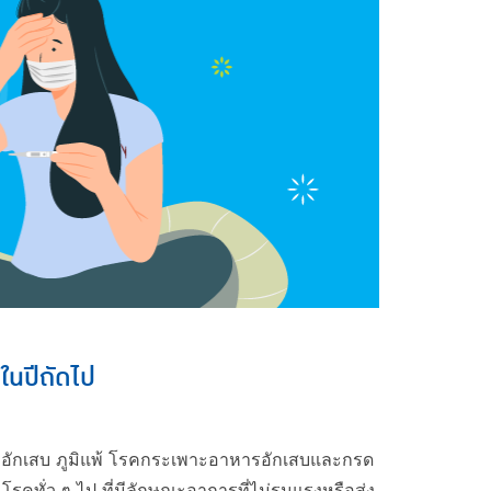
ในปีถัดไป
นื้ออักเสบ ภูมิแพ้ โรคกระเพาะอาหารอักเสบและกรด
นโรคทั่ว ๆ ไป ที่มีลักษณะอาการที่ไม่รุนแรงหรือส่ง