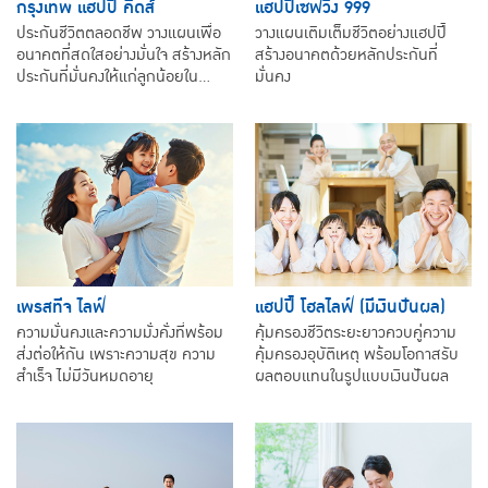
กรุงเทพ แฮปปี้ คิดส์
แฮปปี้เซฟวิ่ง 999
ประกันชีวิตตลอดชีพ วางแผนเพื่อ
วางแผนเติมเต็มชีวิตอย่างแฮปปี้
อนาคตที่สดใสอย่างมั่นใจ สร้างหลัก
สร้างอนาคตด้วยหลักประกันที่
ประกันที่มั่นคงให้แก่ลูกน้อยใน
มั่นคง
อนาคต
เพรสทีจ ไลฟ์
แฮปปี้ โฮลไลฟ์ (มีเงินปันผล)
ความมั่นคงและความมั่งคั่งที่พร้อม
คุ้มครองชีวิตระยะยาวควบคู่ความ
ส่งต่อให้กัน เพราะความสุข ความ
คุ้มครองอุบัติเหตุ พร้อมโอกาสรับ
สำเร็จ ไม่มีวันหมดอายุ
ผลตอบแทนในรูปแบบเงินปันผล