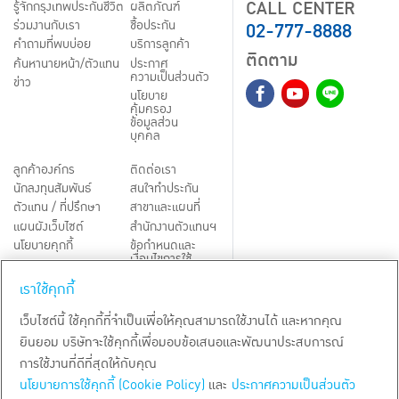
CALL CENTER
รู้จักกรุงเทพประกันชีวิต
ผลิตภัณฑ์
02-777-8888
ร่วมงานกับเรา
ชื้อประกัน
คำถามที่พบบ่อย
บริการลูกค้า
ติดตาม
ค้นหานายหน้า/ตัวแทน
ประกาศ
ความเป็นส่วนตัว
ข่าว
นโยบาย
คุ้มครอง
ข้อมูลส่วน
บุคคล
ลูกค้าองค์กร
ติดต่อเรา
นักลงทุนสัมพันธ์
สนใจทำประกัน
ตัวแทน / ที่ปรึกษา
สาขาและแผนที่
แผนผังเว็บไซต์
สำนักงานตัวแทนฯ
นโยบายคุกกี้
ข้อกำหนดและ
เงื่อนไขการใช้
Third-Party Notices
บริการ
เราใช้คุกกี้
TH
EN
เว็บไซต์นี้ ใช้คุกกี้ที่จำเป็นเพื่อให้คุณสามารถใช้งานได้ และหากคุณ
ยินยอม บริษัทจะใช้คุกกี้เพื่อมอบข้อเสนอและพัฒนาประสบการณ์
สงวนลิขสิทธิ์ พ.ศ.
2569
บริษัท กรุงเทพประกันชีวิต จำกัด (มหาชน)
การใช้งานที่ดีที่สุดให้กับคุณ
นโยบายการใช้คุกกี้ (Cookie Policy)
และ
ประกาศความเป็นส่วนตัว