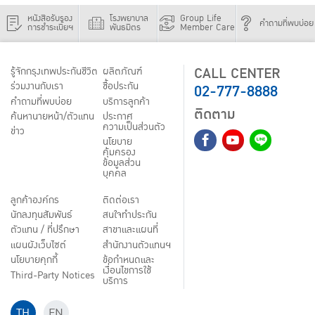
หนังสือรับรอง
โรงพยาบาล
Group Life
คำถามที่พบบ่อย
การชำระเบี้ยฯ
พันธมิตร
Member Care
CALL CENTER
รู้จักกรุงเทพประกันชีวิต
ผลิตภัณฑ์
02-777-8888
ร่วมงานกับเรา
ชื้อประกัน
คำถามที่พบบ่อย
บริการลูกค้า
ติดตาม
ค้นหานายหน้า/ตัวแทน
ประกาศ
ความเป็นส่วนตัว
ข่าว
นโยบาย
คุ้มครอง
ข้อมูลส่วน
บุคคล
ลูกค้าองค์กร
ติดต่อเรา
นักลงทุนสัมพันธ์
สนใจทำประกัน
ตัวแทน / ที่ปรึกษา
สาขาและแผนที่
แผนผังเว็บไซต์
สำนักงานตัวแทนฯ
นโยบายคุกกี้
ข้อกำหนดและ
เงื่อนไขการใช้
Third-Party Notices
บริการ
TH
EN