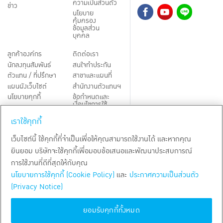
ความเป็นส่วนตัว
ข่าว
นโยบาย
คุ้มครอง
ข้อมูลส่วน
บุคคล
ลูกค้าองค์กร
ติดต่อเรา
นักลงทุนสัมพันธ์
สนใจทำประกัน
ตัวแทน / ที่ปรึกษา
สาขาและแผนที่
แผนผังเว็บไซต์
สำนักงานตัวแทนฯ
นโยบายคุกกี้
ข้อกำหนดและ
เงื่อนไขการใช้
Third-Party Notices
บริการ
เราใช้คุกกี้
TH
EN
เว็บไซต์นี้ ใช้คุกกี้ที่จำเป็นเพื่อให้คุณสามารถใช้งานได้ และหากคุณ
ยินยอม บริษัทจะใช้คุกกี้เพื่อมอบข้อเสนอและพัฒนาประสบการณ์
สงวนลิขสิทธิ์ พ.ศ.
2569
บริษัท กรุงเทพประกันชีวิต จำกัด (มหาชน)
การใช้งานที่ดีที่สุดให้กับคุณ
นโยบายการใช้คุกกี้ (Cookie Policy)
และ
ประกาศความเป็นส่วนตัว
(Privacy Notice)
ยอมรับคุกกี้ทั้งหมด