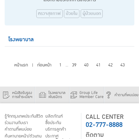
ตรวจสุขภาพ
ป่วยใน
ผู้ป่วยนอก
โรงพยาบาล
หน้าแรก
ก่อนหน้า
1
39
40
41
42
43
|
...
หนังสือรับรอง
โรงพยาบาล
Group Life
คำถามที่พบบ่อย
การชำระเบี้ยฯ
พันธมิตร
Member Care
CALL CENTER
รู้จักกรุงเทพประกันชีวิต
ผลิตภัณฑ์
02-777-8888
ร่วมงานกับเรา
ชื้อประกัน
คำถามที่พบบ่อย
บริการลูกค้า
ติดตาม
ค้นหานายหน้า/ตัวแทน
ประกาศ